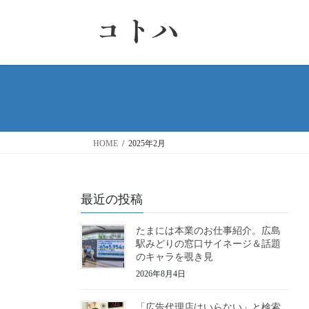
コ
ナ
ン
ビ
テ
ゲ
ン
ー
ツ
シ
へ
ョ
ス
ン
キ
に
ッ
移
HOME
2025年2月
プ
動
最近の投稿
たまには本業のお仕事紹介。広島
駅みどりの窓口サイネージ＆話題
のキャラを覗き見
2026年8月4日
「広告代理店はいらない」と検索